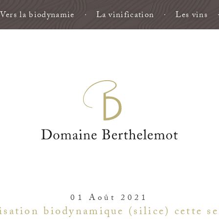
Vers la biodynamie
La vinification
Les vins
01 Août 2021
isation biodynamique (silice) cette s