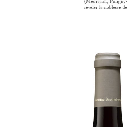
(Meursault, Puligny
révéler la noblesse d