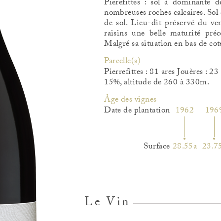
Pierefittes : sol à dominante 
nombreuses roches calcaires. Sol 
de sol. Lieu-dit préservé du ve
raisins une belle maturité préc
Malgré sa situation en bas de cote
Parcelle(s)
Pierrefittes : 81 ares Jouères : 2
15%, altitude de 260 à 330m.
ge des vignes
Date de plantation
1962
196
Surface
28.55a
23.7
Le Vin