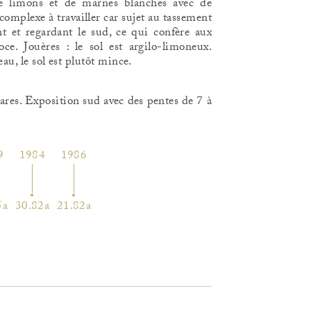
de limons et de marnes blanches avec de
complexe à travailler car sujet au tassement
nt et regardant le sud, ce qui confère aux
oce. Jouères : le sol est argilo-limoneux.
au, le sol est plutôt mince.
3 ares. Exposition sud avec des pentes de 7 à
9
1984
1986
5a
30.82a
21.82a