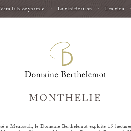
Vers la biodynamie
La vinification
Les vins
MONTHELIE
sé à Meursault, le Domaine Berthelemot exploite 15 hectar