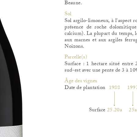
Beaune.
Sol
Sol argilo-limoneux, à l'aspect r
présence de roche dolomitique
calcium). La plupart du temps, le
aux marnes et aux argiles ferrug
Noizons.
Parcelle(s)
Surface : 1 hectare situé entre
sud-est avec une pente de 3 à 10
ge des vignes
Date de plantation
1988
199
Surface
25.20a
25a