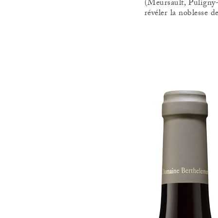
(Meursault, Puligny
révéler la noblesse d