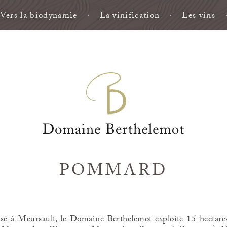
Vers la biodynamie
La vinification
Les vins
POMMARD
sé à Meursault, le Domaine Berthelemot exploite 15 hectar